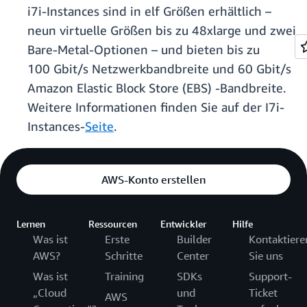
i7i-Instances sind in elf Größen erhältlich –
neun virtuelle Größen bis zu 48xlarge und zwei
Bare-Metal-Optionen – und bieten bis zu
100 Gbit/s Netzwerkbandbreite und 60 Gbit/s
Amazon Elastic Block Store (EBS) -Bandbreite.
Weitere Informationen finden Sie auf der I7i-
Instances-
Seite
.
AWS-Konto erstellen
Lernen
Ressourcen
Entwickler
Hilfe
Was ist
Erste
Builder
Kontaktiere
AWS?
Schritte
Center
Sie uns
Was ist
Training
SDKs
Support-
„Cloud
und
Ticket
AWS