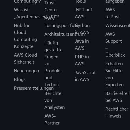
Computing“?
Tools
aufgeben
Trust
Was ist
Center
.NET auf
AWS
„Agentenbasierte KI“?
AWS
re:Post
AWS-
Hub für
Lösungsportfolio
Python
Wissenscen
Cloud-
in AWS
Architekturzentrum
AWS
Computing-
Java in
Support
Häufig
Konzepte
AWS
–
gestellte
AWS Cloud
Überblick
Fragen
PHP in
Sicherheit
zu
AWS
Erhalten
Neuerungen
Produkt
Sie Hilfe
JavaScript
und
von
Blogs
in AWS
Technik
Experten
Pressemitteilungen
Berichte
Barrierefrei
von
bei AWS
Analysten
Rechtlicher
AWS-
Hinweis
Partner