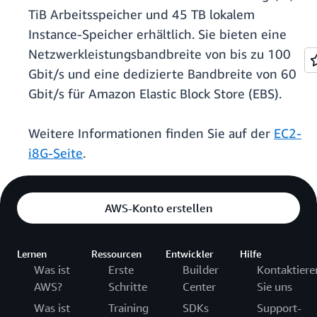
TiB Arbeitsspeicher und 45 TB lokalem
Instance-Speicher erhältlich. Sie bieten eine
Netzwerkleistungsbandbreite von bis zu 100
Gbit/s und eine dedizierte Bandbreite von 60
Gbit/s für Amazon Elastic Block Store (EBS).
Weitere Informationen finden Sie auf der
EC2-
i8G-Seite
.
AWS-Konto erstellen
Lernen
Ressourcen
Entwickler
Hilfe
Was ist
Erste
Builder
Kontaktiere
AWS?
Schritte
Center
Sie uns
Was ist
Training
SDKs
Support-