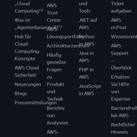
„Cloud
und
Ticket
AWS
Computing“?
Tools
aufgeben
Trust
Was ist
Center
.NET auf
AWS
„Agentenbasierte KI“?
AWS
re:Post
AWS-
Hub für
Lösungsportfolio
Python
Wissenscen
Cloud-
in AWS
Architekturzentrum
AWS
Computing-
Java in
Support
Häufig
Konzepte
AWS
–
gestellte
AWS Cloud
Überblick
Fragen
PHP in
Sicherheit
zu
AWS
Erhalten
Neuerungen
Produkt
Sie Hilfe
JavaScript
und
von
Blogs
in AWS
Technik
Experten
Pressemitteilungen
Berichte
Barrierefrei
von
bei AWS
Analysten
Rechtlicher
AWS-
Hinweis