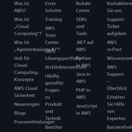
Was ist
Erste
Builder
Kontaktiere
AWS?
Schritte
Center
Sie uns
Was ist
Training
SDKs
Support-
„Cloud
und
Ticket
AWS
Computing“?
Tools
aufgeben
Trust
Was ist
Center
.NET auf
AWS
„Agentenbasierte KI“?
AWS
re:Post
AWS-
Hub für
Lösungsportfolio
Python
Wissenscen
Cloud-
in AWS
Architekturzentrum
AWS
Computing-
Java in
Support
Häufig
Konzepte
AWS
–
gestellte
AWS Cloud
Überblick
Fragen
PHP in
Sicherheit
zu
AWS
Erhalten
Neuerungen
Produkt
Sie Hilfe
JavaScript
und
von
Blogs
in AWS
Technik
Experten
Pressemitteilungen
Berichte
Barrierefrei