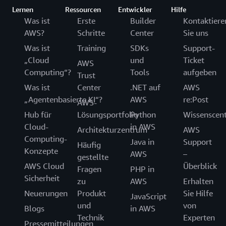
Lernen
Ressourcen
Entwickler
Hilfe
Was ist
Erste
Builder
Kontaktiere
AWS?
Schritte
Center
Sie uns
Was ist
Training
SDKs
Support-
„Cloud
und
Ticket
AWS
Computing“?
Tools
aufgeben
Trust
Was ist
Center
.NET auf
AWS
„Agentenbasierte KI“?
AWS
re:Post
AWS-
Hub für
Lösungsportfolio
Python
Wissenscen
Cloud-
in AWS
Architekturzentrum
AWS
Computing-
Java in
Support
Häufig
Konzepte
AWS
–
gestellte
AWS Cloud
Überblick
Fragen
PHP in
Sicherheit
zu
AWS
Erhalten
Neuerungen
Produkt
Sie Hilfe
JavaScript
und
von
Blogs
in AWS
Technik
Experten
Pressemitteilungen