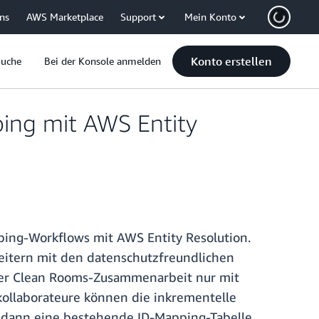
uns
AWS Marketplace
Support
Mein Konto
Konto erstellen
Suche
Bei der Konsole anmelden
ing mit AWS Entity
ping-Workflows mit AWS Entity Resolution.
beitern mit den datenschutzfreundlichen
iner Clean Rooms-Zusammenarbeit nur mit
kollaborateure können die inkrementelle
d dann eine bestehende ID-Mapping-Tabelle