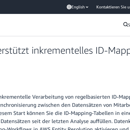
English
Kontaktieren Sie 
stützt inkrementelles ID-Mapp
inkrementelle Verarbeitung von regelbasierten ID-Map
nsynchronisierung zwischen den Datensätzen von Mitar
esem Start können Sie die ID-Mapping-Tabellen in e
atensätzen seit der letzten Analyse auffüllen. Daten
ing-Workflows in AWS Entity Resolution aktivieren un