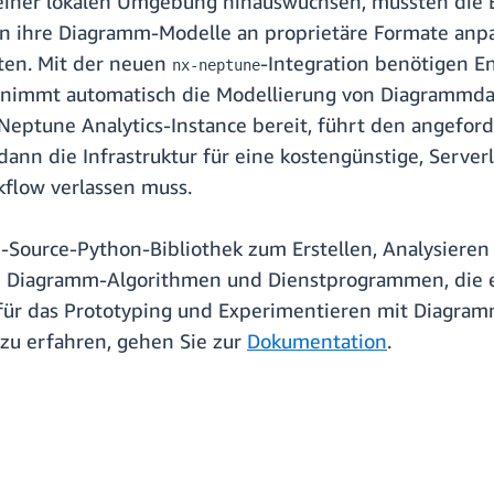
einer lokalen Umgebung hinauswuchsen, mussten die B
ten ihre Diagramm-Modelle an proprietäre Formate anp
iten. Mit der neuen
-Integration benötigen E
nx-neptune
nimmt automatisch die Modellierung von Diagrammda
 Neptune Analytics-Instance bereit, führt den angeford
dann die Infrastruktur für eine kostengünstige, Server
flow verlassen muss.
-Source-Python-Bibliothek zum Erstellen, Analysieren
 Diagramm-Algorithmen und Dienstprogrammen, die es 
 für das Prototyping und Experimentieren mit Diag
zu erfahren, gehen Sie zur
Dokumentation
.