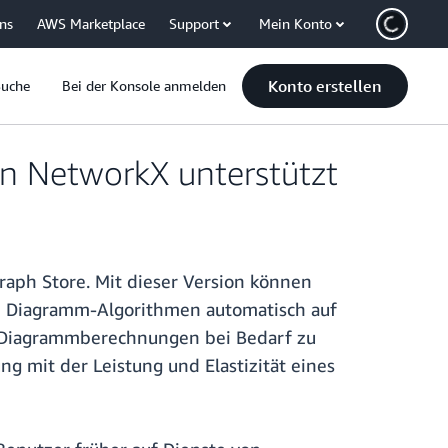
uns
AWS Marketplace
Support
Mein Konto
Konto erstellen
Suche
Bei der Konsole anmelden
in NetworkX unterstützt
raph Store. Mit dieser Version können
on Diagramm-Algorithmen automatisch auf
h, Diagrammberechnungen bei Bedarf zu
g mit der Leistung und Elastizität eines