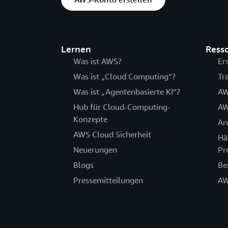
Lernen
Ress
Was ist AWS?
Er
Was ist „Cloud Computing“?
Tr
Was ist „Agentenbasierte KI“?
AW
Hub für Cloud-Computing-
AW
Konzepte
Ar
AWS Cloud Sicherheit
Hä
Neuerungen
Pr
Blogs
Be
Pressemitteilungen
AW