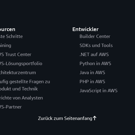
ourcen
Entwickler
ste Schritte
Builder Center
aining
SDKs und Tools
S Trust Center
.NET auf AWS
S-Lösungsportfolio
Python in AWS
chitekturzentrum
Java in AWS
ufig gestellte Fragen zu
PHP in AWS
odukt und Technik
JavaScript in AWS
richte von Analysten
S-Partner
Zurück zum Seitenanfang