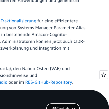
nstallierten Anwendungen und gemeinsam
Fraktionalisierung
für eine effizientere
tzung von Systems Manager Parameter Alias
ion in bestehende Amazon-Cognito-
. Administratoren können jetzt auch CIDR-
tzwerkplanung und Integration mit
Jakarta), den Nahen Osten (VAE) und
ersionshinweise und
udio
oder im
RES-GitHub-Repository
.
English