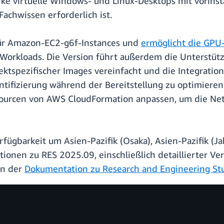
tarke virtuelle Windows- und Linux-Desktops mit vori
achwissen erforderlich ist.
für Amazon-EC2-g6f-Instances und
ermöglicht die GPU-
 Workloads. Die Version führt außerdem die Unterstü
jektspezifischer Images vereinfacht und die Integrat
tifizierung während der Bereitstellung zu optimieren
ssourcen von AWS CloudFormation anpassen, um die Ne
rfügbarkeit um Asien-Pazifik (Osaka), Asien-Pazifik (
tionen zu RES 2025.09, einschließlich detaillierter V
in der
Dokumentation zu Research and Engineering St