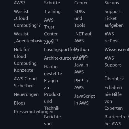
AWS?
Schritte
Center
Sie uns
Was ist
Training
SDKs
Support-
„Cloud
und
Ticket
AWS
Computing“?
Tools
aufgeben
Trust
Was ist
Center
.NET auf
AWS
„Agentenbasierte KI“?
AWS
re:Post
AWS-
Hub für
Lösungsportfolio
Python
Wissenscen
Cloud-
in AWS
Architekturzentrum
AWS
Computing-
Java in
Support
Häufig
Konzepte
AWS
–
gestellte
AWS Cloud
Überblick
Fragen
PHP in
Sicherheit
zu
AWS
Erhalten
Neuerungen
Produkt
Sie Hilfe
JavaScript
und
von
Blogs
in AWS
Technik
Experten
Pressemitteilungen
Berichte
Barrierefrei
von
bei AWS