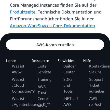
Core Managed Instances finden Sie auf der
Produktseite.
Technische Dokumentation und
Einführungshandbücher finden Sie in der
Amazon WorkSpaces Core-Dokumentation
.
AWS-Konto erstellen
Lernen
Ressourcen
Entwickler
Hilfe
Was ist
Erste
Builder
Kontaktiere
AWS?
Schritte
Center
Sie uns
Was ist
Training
SDKs
Support-
„Cloud
und
Ticket
AWS
Computing“?
Tools
aufgeben
Trust
Was ist
Center
.NET auf
AWS
„Agentenbasierte KI“?
AWS
re:Post
AWS-