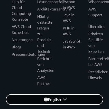
Hub für
Lösungsportfolio
Python
Wissenscen
Cloud-
in AWS
Architekturzentrum
AWS
Computing-
Java in
Support
Häufig
Konzepte
AWS
–
gestellte
AWS Cloud
Überblick
Fragen
PHP in
Sicherheit
zu
AWS
Erhalten
Neuerungen
Produkt
Sie Hilfe
JavaScript
und
von
Blogs
in AWS
Technik
Experten
Pressemitteilungen
Berichte
Barrierefrei
von
bei AWS
Analysten
Rechtlicher
AWS-
Hinweis
Partner
English