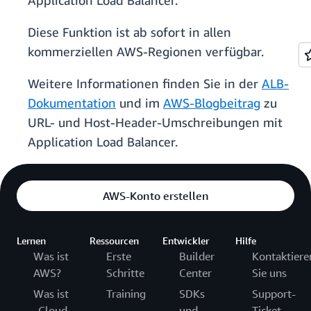
Application Load Balancer.
Diese Funktion ist ab sofort in allen
kommerziellen AWS-Regionen verfügbar.
Weitere Informationen finden Sie in der
ALB-
Dokumentation
und im
AWS-Blogbeitrag
zu
URL- und Host-Header-Umschreibungen mit
Application Load Balancer.
AWS-Konto erstellen
Lernen
Ressourcen
Entwickler
Hilfe
Was ist
Erste
Builder
Kontaktiere
AWS?
Schritte
Center
Sie uns
Was ist
Training
SDKs
Support-
„Cloud
und
Ticket