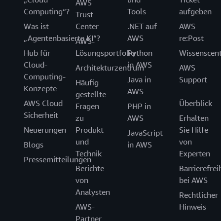
AWS
Computing“?
Tools
aufgeben
Trust
Was ist
Center
.NET auf
AWS
„Agentenbasierte KI“?
AWS
re:Post
AWS-
Hub für
Lösungsportfolio
Python
Wissenscen
Cloud-
in AWS
Architekturzentrum
AWS
Computing-
Java in
Support
Häufig
Konzepte
AWS
–
gestellte
AWS Cloud
Überblick
Fragen
PHP in
Sicherheit
zu
AWS
Erhalten
Neuerungen
Produkt
Sie Hilfe
JavaScript
und
von
Blogs
in AWS
Technik
Experten
Pressemitteilungen
Berichte
Barrierefrei
von
bei AWS
Analysten
Rechtlicher
AWS-
Hinweis
Partner