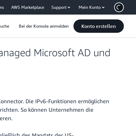
uns
AWS Marketplace
Support
Mein Konto
Konto erstellen
Suche
Bei der Konsole anmelden
Managed Microsoft AD und
Connector. Die IPv6-Funktionen ermöglichen
zurichten. So können Unternehmen die
eren.
hließlich des Mandats der US-