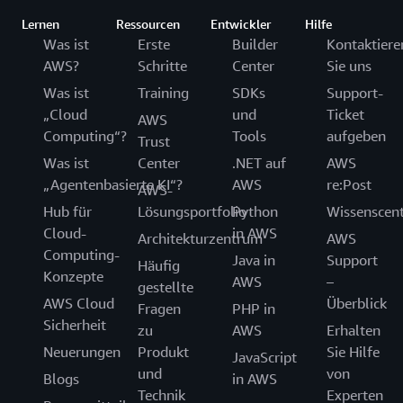
Lernen
Ressourcen
Entwickler
Hilfe
Was ist
Erste
Builder
Kontaktiere
AWS?
Schritte
Center
Sie uns
Was ist
Training
SDKs
Support-
„Cloud
und
Ticket
AWS
Computing“?
Tools
aufgeben
Trust
Was ist
Center
.NET auf
AWS
„Agentenbasierte KI“?
AWS
re:Post
AWS-
Hub für
Lösungsportfolio
Python
Wissenscen
Cloud-
in AWS
Architekturzentrum
AWS
Computing-
Java in
Support
Häufig
Konzepte
AWS
–
gestellte
AWS Cloud
Überblick
Fragen
PHP in
Sicherheit
zu
AWS
Erhalten
Neuerungen
Produkt
Sie Hilfe
JavaScript
und
von
Blogs
in AWS
Technik
Experten