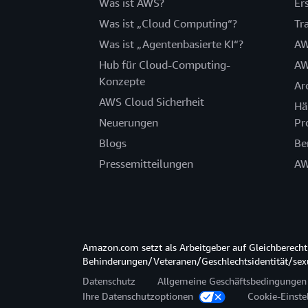
Was ist AWS?
Er
Was ist „Cloud Computing“?
Tr
Was ist „Agentenbasierte KI“?
AW
Hub für Cloud-Computing-
AW
Konzepte
Ar
AWS Cloud Sicherheit
Hä
Neuerungen
Pr
Blogs
Be
Pressemitteilungen
AW
Amazon.com setzt als Arbeitgeber auf Gleichberec
Behinderungen/Veteranen/Geschlechtsidentität/sexue
Datenschutz
Allgemeine Geschäftsbedingungen
Ihre Datenschutzoptionen
Cookie-Einste