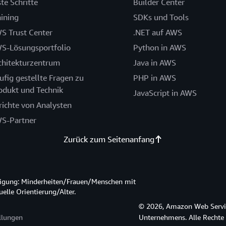
ste Schritte
Builder Center
aining
SDKs und Tools
S Trust Center
.NET auf AWS
S-Lösungsportfolio
Python in AWS
chitekturzentrum
Java in AWS
ufig gestellte Fragen zu
PHP in AWS
odukt und Technik
JavaScript in AWS
richte von Analysten
S-Partner
Zurück zum Seitenanfang
htigung: Minderheiten/Frauen/Menschen mit
lle Orientierung/Alter.
© 2026, Amazon Web Service
llungen
Unternehmens. Alle Rechte 