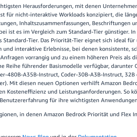
chtigsten Herausforderungen, mit denen Unternehmen 
st für nicht-interaktive Workloads konzipiert, die län
rtungen, Inhaltszusammenfassungen, Beschriftungen 
i ist es im Vergleich zum Standard-Tier günstiger. In
as Standard-Tier. Das Priorität-Tier eignet sich ideal
und interaktive Erlebnisse, bei denen konsistente, sc
Anfragen vorrangig und zu einem höheren Preis als di
ine Reihe führender Basismodelle verfügbar, darunter 
er-480B-A35B-Instruct, Coder-30B-A3B-Instruct, 3
r). Mit diesen neuen Optionen verhilft Amazon Bedro
en Kosteneffizienz und Leistungsanforderungen. So kö
e Benutzererfahrung für ihre wichtigsten Anwendungen 
onen, in denen Amazon Bedrock Priorität und Flex Inf
n unserem
News Blog
und in der
Dokumentation
.