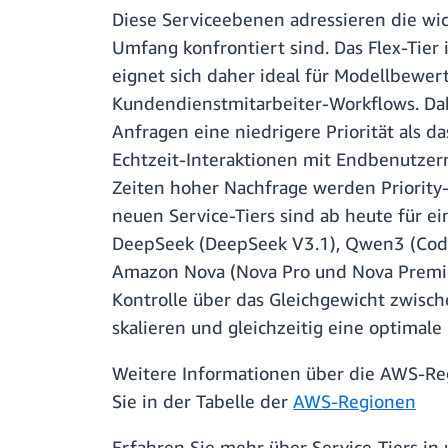
Diese Serviceebenen adressieren die wi
Umfang konfrontiert sind. Das Flex-Tier i
eignet sich daher ideal für Modellbewe
Kundendienstmitarbeiter-Workflows. Dabe
Anfragen eine niedrigere Priorität als d
Echtzeit-Interaktionen mit Endbenutzern 
Zeiten hoher Nachfrage werden Priority-
neuen Service-Tiers sind ab heute für e
DeepSeek (DeepSeek V3.1), Qwen3 (Cod
Amazon Nova (Nova Pro und Nova Premie
Kontrolle über das Gleichgewicht zwisch
skalieren und gleichzeitig eine optimal
Weitere Informationen über die AWS-Regi
Sie in der Tabelle der
AWS-Regionen
Erfahren Sie mehr über Service-Tiers i