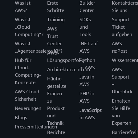
Was ist
Erste
Builder
Kontaktiere
AWS?
Schritte
Center
Sie uns
Was ist
Training
SDKs
Support-
„Cloud
und
Ticket
AWS
Computing“?
Tools
aufgeben
Trust
Was ist
Center
.NET auf
AWS
„Agentenbasierte KI“?
AWS
re:Post
AWS-
Hub für
Lösungsportfolio
Python
Wissenscen
Cloud-
in AWS
Architekturzentrum
AWS
Computing-
Java in
Support
Häufig
Konzepte
AWS
–
gestellte
AWS Cloud
Überblick
Fragen
PHP in
Sicherheit
zu
AWS
Erhalten
Neuerungen
Produkt
Sie Hilfe
JavaScript
und
von
Blogs
in AWS
Technik
Experten
Pressemitteilungen
Berichte
Barrierefrei