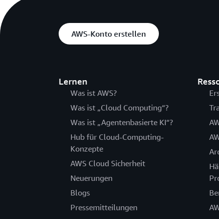
AWS-Konto erstellen
Lernen
Ress
Was ist AWS?
Er
Was ist „Cloud Computing“?
Tr
Was ist „Agentenbasierte KI“?
AW
Hub für Cloud-Computing-
AW
Konzepte
Ar
AWS Cloud Sicherheit
Hä
Neuerungen
Pr
Blogs
Be
Pressemitteilungen
AW