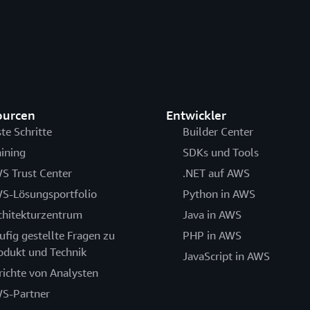
ourcen
Entwickler
ste Schritte
Builder Center
aining
SDKs und Tools
S Trust Center
.NET auf AWS
S-Lösungsportfolio
Python in AWS
chitekturzentrum
Java in AWS
ufig gestellte Fragen zu
PHP in AWS
odukt und Technik
JavaScript in AWS
richte von Analysten
S-Partner