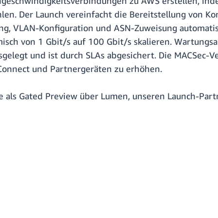
hgeschwindigkeitsverbindungen zu AWS erstellen, ind
en. Der Launch vereinfacht die Bereitstellung von Ko
ng, VLAN-Konfiguration und ASN-Zuweisung automati
ch von 1 Gbit/s auf 100 Gbit/s skalieren. Wartungsar
sgelegt und ist durch SLAs abgesichert. Die MACSec-Ve
Connect und Partnergeräten zu erhöhen.
te als Gated Preview über Lumen, unseren Launch-Part