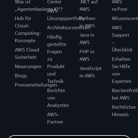
Was ist
Center
.NET auf
AWS
„Agentenbasierte KI“?
AWS
re:Post
AWS-
Hub für
Lösungsportfolio
Python
Wissenscen
Cloud-
in AWS
Architekturzentrum
AWS
Computing-
Java in
Support
Häufig
Konzepte
AWS
–
gestellte
AWS Cloud
Überblick
Fragen
PHP in
Sicherheit
zu
AWS
Erhalten
Neuerungen
Produkt
Sie Hilfe
JavaScript
und
von
Blogs
in AWS
Technik
Experten
Pressemitteilungen
Berichte
Barrierefrei
von
bei AWS
Analysten
Rechtlicher
AWS-
Hinweis
Partner