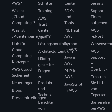
AWS?
Schritte
Center
Sie uns
Was ist
Training
SDKs
Support-
„Cloud
und
Ticket
AWS
Computing“?
Tools
aufgeben
Trust
Was ist
Center
.NET auf
AWS
„Agentenbasierte KI“?
AWS
re:Post
AWS-
Hub für
Lösungsportfolio
Python
Wissenscen
Cloud-
in AWS
Architekturzentrum
AWS
Computing-
Java in
Support
Häufig
Konzepte
AWS
–
gestellte
AWS Cloud
Überblick
Fragen
PHP in
Sicherheit
zu
AWS
Erhalten
Neuerungen
Produkt
Sie Hilfe
JavaScript
und
von
Blogs
in AWS
Technik
Experten
Pressemitteilungen
Berichte
Barrierefrei
von
bei AWS