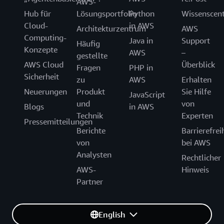
AWS-
Hub für
Lösungsportfolio
Python
Wissenscen
Cloud-
in AWS
Architekturzentrum
AWS
Computing-
Java in
Support
Häufig
Konzepte
AWS
–
gestellte
AWS Cloud
Überblick
Fragen
PHP in
Sicherheit
zu
AWS
Erhalten
Neuerungen
Produkt
Sie Hilfe
JavaScript
und
von
Blogs
in AWS
Technik
Experten
Pressemitteilungen
Berichte
Barrierefrei
von
bei AWS
Analysten
Rechtlicher
AWS-
Hinweis
Partner
English