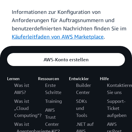
Informationen zur Konfiguration von
Anforderungen für Auftragsnummern und
benutzerdefinierten Nachrichten finden Sie im
Käuferleitfaden von AWS Marketplace
.
AWS-Konto erstellen
Lernen
Ressourcen
Entwickler
Hilfe
Was ist
Erste
Builder
Kontaktiere
AWS?
Schritte
Center
Sie uns
Was ist
Training
SDKs
Support-
„Cloud
und
Ticket
AWS
Computing“?
Tools
aufgeben
Trust
Was ist
Center
.NET auf
AWS
„Agentenbasierte KI“?
AWS
re:Post