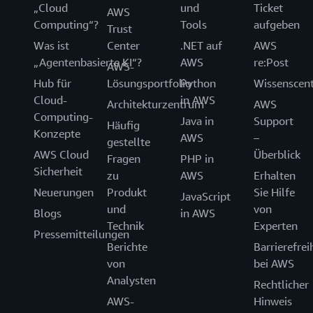
„Cloud
und
Ticket
AWS
Computing“?
Tools
aufgeben
Trust
Was ist
Center
.NET auf
AWS
„Agentenbasierte KI“?
AWS
re:Post
AWS-
Hub für
Lösungsportfolio
Python
Wissenscen
Cloud-
in AWS
Architekturzentrum
AWS
Computing-
Java in
Support
Häufig
Konzepte
AWS
–
gestellte
AWS Cloud
Überblick
Fragen
PHP in
Sicherheit
zu
AWS
Erhalten
Neuerungen
Produkt
Sie Hilfe
JavaScript
und
von
Blogs
in AWS
Technik
Experten
Pressemitteilungen
Berichte
Barrierefrei
von
bei AWS
Analysten
Rechtlicher
AWS-
Hinweis