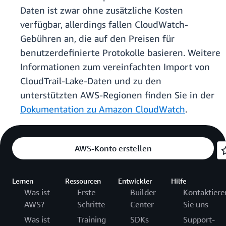
Daten ist zwar ohne zusätzliche Kosten
verfügbar, allerdings fallen CloudWatch-
Gebühren an, die auf den Preisen für
benutzerdefinierte Protokolle basieren. Weitere
Informationen zum vereinfachten Import von
CloudTrail-Lake-Daten und zu den
unterstützten AWS-Regionen finden Sie in der
Dokumentation zu Amazon CloudWatch
.
AWS-Konto erstellen
Lernen
Ressourcen
Entwickler
Hilfe
Was ist
Erste
Builder
Kontaktiere
AWS?
Schritte
Center
Sie uns
Was ist
Training
SDKs
Support-