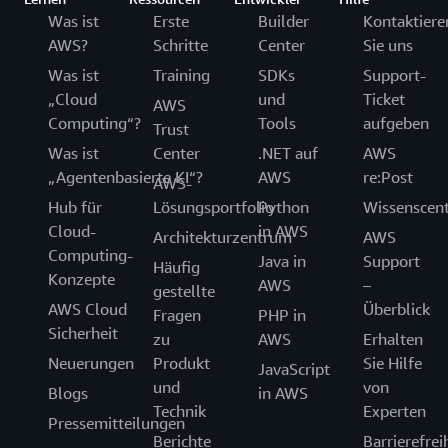
Was ist
Erste
Builder
Kontaktiere
AWS?
Schritte
Center
Sie uns
Was ist
Training
SDKs
Support-
„Cloud
und
Ticket
AWS
Computing“?
Tools
aufgeben
Trust
Was ist
Center
.NET auf
AWS
„Agentenbasierte KI“?
AWS
re:Post
AWS-
Hub für
Lösungsportfolio
Python
Wissenscen
Cloud-
in AWS
Architekturzentrum
AWS
Computing-
Java in
Support
Häufig
Konzepte
AWS
–
gestellte
AWS Cloud
Überblick
Fragen
PHP in
Sicherheit
zu
AWS
Erhalten
Neuerungen
Produkt
Sie Hilfe
JavaScript
und
von
Blogs
in AWS
Technik
Experten
Pressemitteilungen
Berichte
Barrierefrei