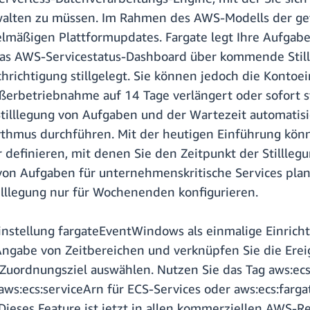
alten zu müssen. Im Rahmen des AWS-Modells der get
elmäßigen Plattformupdates. Fargate legt Ihre Aufgabe
 das AWS-Servicestatus-Dashboard über kommende Stil
richtigung stillgelegt. Sie können jedoch die Kontoe
Außerbetriebnahme auf 14 Tage verlängert oder sofort st
 Stilllegung von Aufgaben und der Wartezeit automati
thmus durchführen. Mit der heutigen Einführung könn
 definieren, mit denen Sie den Zeitpunkt der Stillle
g von Aufgaben für unternehmenskritische Services pl
tilllegung nur für Wochenenden konfigurieren.
nstellung fargateEventWindows als einmalige Einricht
ngabe von Zeitbereichen und verknüpfen Sie die Erei
Zuordnungsziel auswählen. Nutzen Sie das Tag aws:ecs:
aws:ecs:serviceArn für ECS-Services oder aws:ecs:farg
ieses Feature ist jetzt in allen kommerziellen AWS-R