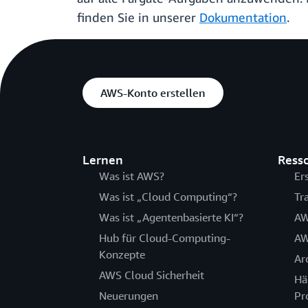
finden Sie in unserer
Dokumentation
.
AWS-Konto erstellen
Lernen
Ress
Was ist AWS?
Er
Was ist „Cloud Computing“?
Tr
Was ist „Agentenbasierte KI“?
AW
Hub für Cloud-Computing-
AW
Konzepte
Ar
AWS Cloud Sicherheit
Hä
Neuerungen
Pr