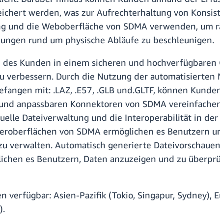
eichert werden, was zur Aufrechterhaltung von Konsi
g und die Weboberfläche von SDMA verwenden, um räu
dungen rund um physische Abläufe zu beschleunigen.
n des Kunden in einem sicheren und hochverfügbaren 
 zu verbessern. Durch die Nutzung der automatisierte
efangen mit: .LAZ, .E57, .GLB und.GLTF, können Kunde
 und anpassbaren Konnektoren von SDMA vereinfachen 
lle Dateiverwaltung und die Interoperabilität in der
zeroberflächen von SDMA ermöglichen es Benutzern un
 zu verwalten. Automatisch generierte Dateivorschaue
lichen es Benutzern, Daten anzuzeigen und zu überpr
verfügbar: Asien-Pazifik (Tokio, Singapur, Sydney), Eu
).