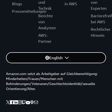
und
von
Blogs
in AWS
Technik
Experten
Pressemitteilungen
Berichte
Barrierefrei
von
bei AWS
Analysten
Rechtlicher
AWS-
Hinweis
Partner
English
Amazon.com setzt als Arbeitgeber auf Gleichberechtigung:
Minderheiten/Frauen/Menschen mit
Behinderungen/Veteranen/Geschlechtsidentität/sexuelle
Orientierung/Alter.