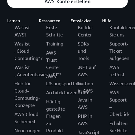
AWS-Konto erstellen
Lernen
Ressourcen
Entwickler
Hilfe
Was ist
Erste
Builder
Kontaktiere
AWS?
Schritte
Center
Sie uns
Was ist
Training
SDKs
Support-
„Cloud
und
Ticket
AWS
Computing“?
Tools
aufgeben
Trust
Was ist
Center
.NET auf
AWS
„Agentenbasierte KI“?
AWS
re:Post
AWS-
Hub für
Lösungsportfolio
Python
Wissenscen
Cloud-
in AWS
Architekturzentrum
AWS
Computing-
Java in
Support
Häufig
Konzepte
AWS
–
gestellte
AWS Cloud
Überblick
Fragen
PHP in
Sicherheit
zu
AWS
Erhalten
Neuerungen
Produkt
Sie Hilfe
JavaScript