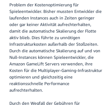
Problem der Kostenoptimierung für
Spieleentwickler. Bisher mussten Entwickler die
laufenden Instances auch in Zeiten geringer
oder gar keiner Aktivität aufrechterhalten,
damit die automatische Skalierung der Flotte
aktiv blieb. Dies führte zu unnötigen
Infrastrukturkosten außerhalb der Stoßzeiten.
Durch die automatische Skalierung auf und von
Null-Instances können Spieleentwickler, die
Amazon GameLift Servers verwenden, ihre
Kosten für die Multiplayer-Gaming-Infrastruktur
optimieren und gleichzeitig eine
reaktionsschnelle Performance
aufrechterhalten.
Durch den Wegfall der Gebühren für