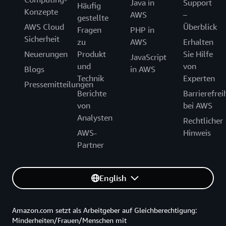
Java in
Support
Häufig
Konzepte
AWS
–
gestellte
AWS Cloud
Überblick
Fragen
PHP in
Sicherheit
zu
AWS
Erhalten
Neuerungen
Produkt
Sie Hilfe
JavaScript
und
von
Blogs
in AWS
Technik
Experten
Pressemitteilungen
Berichte
Barrierefrei
von
bei AWS
Analysten
Rechtlicher
AWS-
Hinweis
Partner
English
Amazon.com setzt als Arbeitgeber auf Gleichberechtigung:
Minderheiten/Frauen/Menschen mit