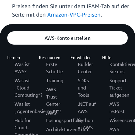
Preisen finden Sie unter dem IPAM-Tab auf der
Seite mit den
Amazon-VPC-Preisen
.
AWS-Konto erstellen
Lernen
Ressourcen
Entwickler
Hilfe
Was ist
Erste
Builder
Kontaktiere
AWS?
Schritte
Center
Sie uns
Was ist
Training
SDKs
Support-
„Cloud
und
Ticket
AWS
Computing“?
Tools
aufgeben
Trust
Was ist
Center
.NET auf
AWS
„Agentenbasierte KI“?
AWS
re:Post
AWS-
Hub für
Lösungsportfolio
Python
Wissenscen
Cloud-
in AWS
Architekturzentrum
AWS
Computing-