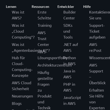
Lernen
Ressourcen
Entwickler
Hilfe
Was ist
Erste
Builder
Kontaktiere
AWS?
Schritte
Center
Sie uns
Was ist
Training
SDKs
Support-
„Cloud
und
Ticket
AWS
Computing“?
Tools
aufgeben
Trust
Was ist
Center
.NET auf
AWS
„Agentenbasierte KI“?
AWS
re:Post
AWS-
Hub für
Lösungsportfolio
Python
Wissenscen
Cloud-
in AWS
Architekturzentrum
AWS
Computing-
Java in
Support
Häufig
Konzepte
AWS
–
gestellte
AWS Cloud
Überblick
Fragen
PHP in
Sicherheit
zu
AWS
Erhalten
Neuerungen
Produkt
Sie Hilfe
JavaScript
und
von
Blogs
in AWS
Technik
Experten