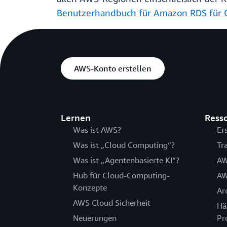
Benutzerhandbuch für Amazon RDS für 
AWS-Konto erstellen
Lernen
Ress
Was ist AWS?
Er
Was ist „Cloud Computing“?
Tr
Was ist „Agentenbasierte KI“?
AW
Hub für Cloud-Computing-
AW
Konzepte
Ar
AWS Cloud Sicherheit
Hä
Neuerungen
Pr