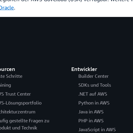
Oracle
.
ourcen
Entwickler
ste Schritte
Builder Center
aining
SDKs und Tools
S Trust Center
.NET auf AWS
S-Lösungsportfolio
Python in AWS
chitekturzentrum
Java in AWS
ufig gestellte Fragen zu
PHP in AWS
odukt und Technik
JavaScript in AWS