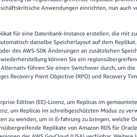
eschäftskritische Anwendungen einrichten, nun auch v
ikat für eine Datenbank-Instance erstellen, die mit z
 automatisch dasselbe Speicherlayout auf dem Replikat
der des AWS-SDK Änderungen an zusätzlichen Speiche
wiederherstellung können Sie ein regionsübergreifende
 Alternativ führen Sie einen Switchover durch, um di
es Recovery Point Objective (RPO) und Recovery Time 
erprise Edition (EE)-Lizenz, um Replicas im gemounte
zenz, um Replicas im schreibgeschützten Modus zu ver
en zu wenden, um in Erfahrung zu bringen, welche Ora
onsübergreifende Replikate von Amazon RDS für Oracle
Regionen der AWS GovCloud (USA) verfügbar. Weitere 