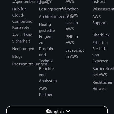
„Agentenbasierte KI“?
AWS
re:Post
AWS-
Hub für
Lösungsportfolio
Python
Wissenscen
Cloud-
in AWS
Architekturzentrum
AWS
Computing-
Java in
Support
Häufig
Konzepte
AWS
–
gestellte
AWS Cloud
Überblick
Fragen
PHP in
Sicherheit
zu
AWS
Erhalten
Neuerungen
Produkt
Sie Hilfe
JavaScript
und
von
Blogs
in AWS
Technik
Experten
Pressemitteilungen
Berichte
Barrierefrei
von
bei AWS
Analysten
Rechtlicher
AWS-
Hinweis
Partner
English