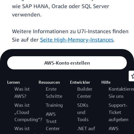
wie SAP HANA, Oracle oder SQL Server
verwenden.
Weitere Informationen zu U7i-Instances finden
Sie auf der
Seite High-Memory-Instances
.
AWS-Konto erstellen
Lernen
Ressourcen
Entwickler
Hilfe
Was ist
Erste
Builder
Kontaktiere
AWS?
Schritte
Center
Sie uns
Was ist
Training
SDKs
Support-
„Cloud
und
Ticket
AWS
Computing“?
Tools
aufgeben
Trust
Was ist
Center
.NET auf
AWS