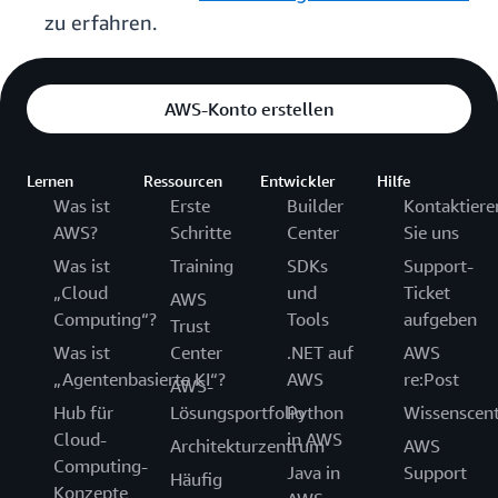
zu erfahren.
AWS-Konto erstellen
Lernen
Ressourcen
Entwickler
Hilfe
Was ist
Erste
Builder
Kontaktiere
AWS?
Schritte
Center
Sie uns
Was ist
Training
SDKs
Support-
„Cloud
und
Ticket
AWS
Computing“?
Tools
aufgeben
Trust
Was ist
Center
.NET auf
AWS
„Agentenbasierte KI“?
AWS
re:Post
AWS-
Hub für
Lösungsportfolio
Python
Wissenscen
Cloud-
in AWS
Architekturzentrum
AWS
Computing-
Java in
Support
Häufig
Konzepte