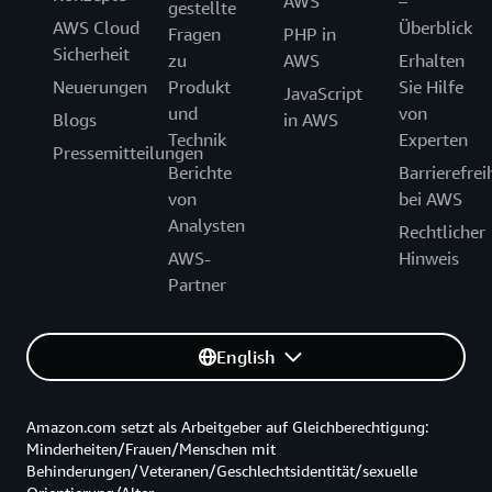
AWS
–
gestellte
AWS Cloud
Überblick
Fragen
PHP in
Sicherheit
zu
AWS
Erhalten
Neuerungen
Produkt
Sie Hilfe
JavaScript
und
von
Blogs
in AWS
Technik
Experten
Pressemitteilungen
Berichte
Barrierefrei
von
bei AWS
Analysten
Rechtlicher
AWS-
Hinweis
Partner
English
Amazon.com setzt als Arbeitgeber auf Gleichberechtigung:
Minderheiten/Frauen/Menschen mit
Behinderungen/Veteranen/Geschlechtsidentität/sexuelle