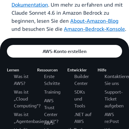
Dokumentation
. Um mehr zu erfahren und mit
Claude Sonnet 4.6 in Amazon Bedrock zu
beginnen, lesen Sie den
About-Amazon-Blog
und besuchen Sie die
Amazon-Bedrock-Konsole
.
AWS-Konto erstellen
Lernen
Ressourcen
Entwickler
Hilfe
Was ist
Erste
Builder
Kontaktiere
AWS?
Schritte
Center
Sie uns
Was ist
Training
SDKs
Support-
„Cloud
und
Ticket
AWS
Computing“?
Tools
aufgeben
Trust
Was ist
Center
.NET auf
AWS
„Agentenbasierte KI“?
AWS
re:Post
AWS-