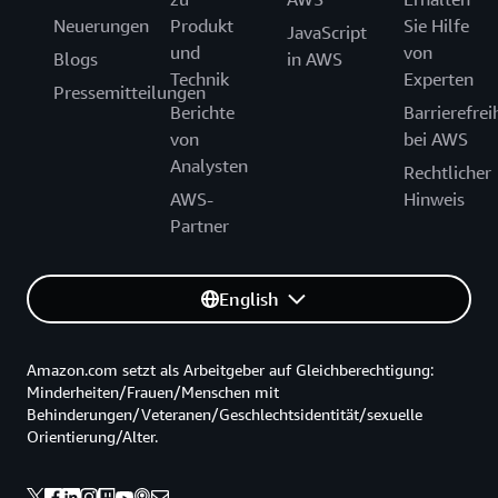
Neuerungen
Produkt
Sie Hilfe
JavaScript
und
von
Blogs
in AWS
Technik
Experten
Pressemitteilungen
Berichte
Barrierefrei
von
bei AWS
Analysten
Rechtlicher
AWS-
Hinweis
Partner
English
Amazon.com setzt als Arbeitgeber auf Gleichberechtigung:
Minderheiten/Frauen/Menschen mit
Behinderungen/Veteranen/Geschlechtsidentität/sexuelle
Orientierung/Alter.