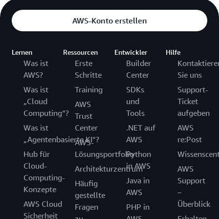
AWS-Konto erstellen
Lernen
Ressourcen
Entwickler
Hilfe
Was ist
Erste
Builder
Kontaktiere
AWS?
Schritte
Center
Sie uns
Was ist
Training
SDKs
Support-
„Cloud
und
Ticket
AWS
Computing“?
Tools
aufgeben
Trust
Was ist
Center
.NET auf
AWS
„Agentenbasierte KI“?
AWS
re:Post
AWS-
Hub für
Lösungsportfolio
Python
Wissenscen
Cloud-
in AWS
Architekturzentrum
AWS
Computing-
Java in
Support
Häufig
Konzepte
AWS
–
gestellte
AWS Cloud
Überblick
Fragen
PHP in
Sicherheit
zu
AWS
Erhalten