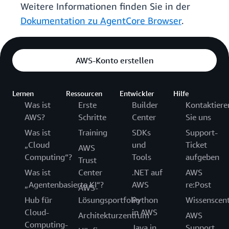
Weitere Informationen finden Sie in der
Dokumentation zu AgentCore Browser
.
AWS-Konto erstellen
Lernen
Ressourcen
Entwickler
Hilfe
Was ist
Erste
Builder
Kontaktiere
AWS?
Schritte
Center
Sie uns
Was ist
Training
SDKs
Support-
„Cloud
und
Ticket
AWS
Computing“?
Tools
aufgeben
Trust
Was ist
Center
.NET auf
AWS
„Agentenbasierte KI“?
AWS
re:Post
AWS-
Hub für
Lösungsportfolio
Python
Wissenscen
Cloud-
in AWS
Architekturzentrum
AWS
Computing-
Java in
Support