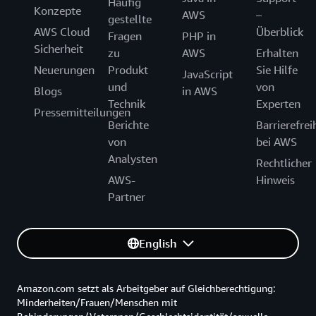
Häufig
Konzepte
AWS
–
gestellte
AWS Cloud
Überblick
Fragen
PHP in
Sicherheit
zu
AWS
Erhalten
Neuerungen
Produkt
Sie Hilfe
JavaScript
und
von
Blogs
in AWS
Technik
Experten
Pressemitteilungen
Berichte
Barrierefrei
von
bei AWS
Analysten
Rechtlicher
AWS-
Hinweis
Partner
English
Amazon.com setzt als Arbeitgeber auf Gleichberechtigung:
Minderheiten/Frauen/Menschen mit