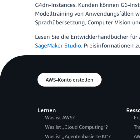
G4dn-Instances. Kunden können G6-Instan
Modelltraining von Anwendungsfällen wie
Sprachübersetzung, Computer Vision u
Lesen Sie die Entwicklerhandbücher fü
SageMaker Studio
. Preisinformationen z
AWS-Konto erstellen
Lernen
Ress
Was ist AWS?
Er
Was ist „Cloud Computing“?
Tr
Was ist „Agentenbasierte KI“?
AW