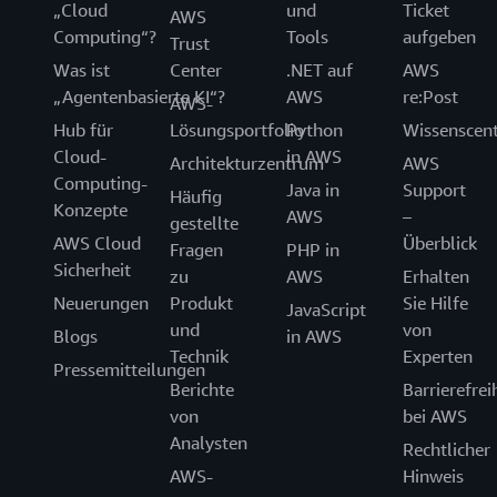
„Cloud
und
Ticket
AWS
Computing“?
Tools
aufgeben
Trust
Was ist
Center
.NET auf
AWS
„Agentenbasierte KI“?
AWS
re:Post
AWS-
Hub für
Lösungsportfolio
Python
Wissenscen
Cloud-
in AWS
Architekturzentrum
AWS
Computing-
Java in
Support
Häufig
Konzepte
AWS
–
gestellte
AWS Cloud
Überblick
Fragen
PHP in
Sicherheit
zu
AWS
Erhalten
Neuerungen
Produkt
Sie Hilfe
JavaScript
und
von
Blogs
in AWS
Technik
Experten
Pressemitteilungen
Berichte
Barrierefrei
von
bei AWS
Analysten
Rechtlicher
AWS-
Hinweis