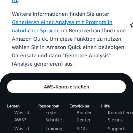
ist
.
Weitere Informationen finden Sie unter
Generieren einer Analyse mit Prompts in
natürlicher Sprache
im Benutzerhandbuch von
Amazon Quick. Um diese Funktion zu nutzen,
wählen Sie in Amazon Quick einen beliebigen
Datensatz und dann "Generate Analysis"
(Analyse generieren) aus.
AWS-Konto erstellen
Lernen
Ressourcen
Entwickler
Hilfe
Was ist
Erste
Builder
Kontaktiere
AWS?
Schritte
Center
Sie uns
Was ist
Training
SDKs
Support-