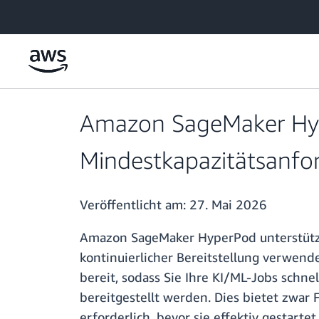
Überspringen zum Hauptinhalt
Amazon SageMaker Hype
Mindestkapazitätsanfor
Veröffentlicht am:
27. Mai 2026
Amazon SageMaker HyperPod unterstützt 
kontinuierlicher Bereitstellung verwend
bereit, sodass Sie Ihre KI/ML-Jobs schn
bereitgestellt werden. Dies bietet zwar 
erforderlich, bevor sie effektiv gestar