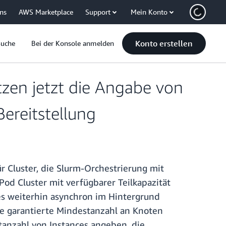
uns
AWS Marketplace
Support
Mein Konto
Konto erstellen
Suche
Bei der Konsole anmelden
zen jetzt die Angabe von
ereitstellung
 Cluster, die Slurm-Orchestrierung mit
Pod Cluster mit verfügbarer Teilkapazität
ces weiterhin asynchron im Hintergrund
eine garantierte Mindestanzahl an Knoten
tanzahl von Instances angeben, die