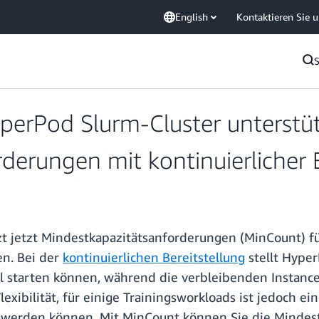
English
Kontaktieren Sie 
rPod Slurm-Cluster unterstüt
derungen mit kontinuierlicher B
jetzt Mindestkapazitätsanforderungen (MinCount) für
en. Bei der
kontinuierlichen Bereitstellung
stellt Hyper
ell starten können, während die verbleibenden Instan
Flexibilität, für einige Trainingsworkloads ist jedoch 
tet werden können. Mit MinCount können Sie die Mindes