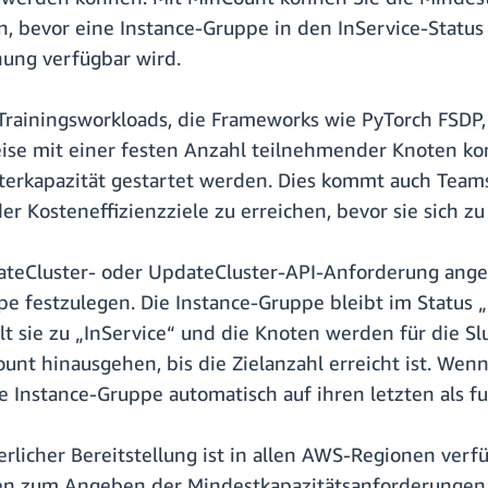
n, bevor eine Instance-Gruppe in den InService-Status
nung verfügbar wird.
te Trainingsworkloads, die Frameworks wie PyTorch FS
ise mit einer festen Anzahl teilnehmender Knoten ko
lusterkapazität gestartet werden. Dies kommt auch Tea
r Kosteneffizienzziele zu erreichen, bevor sie sich zu
ateCluster- oder UpdateCluster-API-Anforderung ange
pe festzulegen. Die Instance-Gruppe bleibt im Status „
lt sie zu „InService“ und die Knoten werden für die 
Count hinausgehen, bis die Zielanzahl erreicht ist. We
ie Instance-Gruppe automatisch auf ihren letzten als 
erlicher Bereitstellung ist in allen AWS-Regionen ve
en zum Angeben der Mindestkapazitätsanforderungen fü