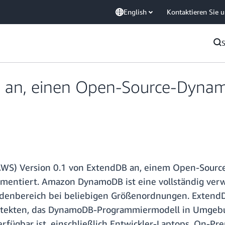
English
Kontaktieren Sie 
 an, einen Open-Source-Dyna
WS) Version 0.1 von ExtendDB an, einem Open-Sourc
ementiert. Amazon DynamoDB ist eine vollständig ver
kundenbereich bei beliebigen Größenordnungen. Exten
tekten, das DynamoDB-Programmiermodell in Umgebu
fügbar ist, einschließlich Entwickler-Laptops, On-P