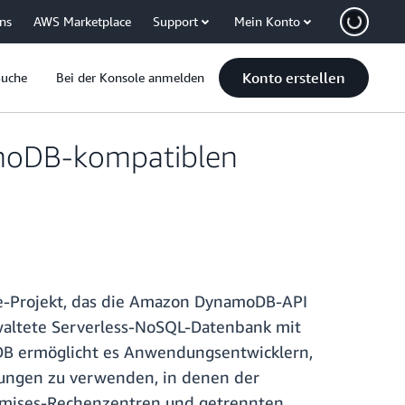
uns
AWS Marketplace
Support
Mein Konto
Konto erstellen
Suche
Bei der Konsole anmelden
moDB-kompatiblen
e-Projekt, das die Amazon DynamoDB-API
waltete Serverless-NoSQL-Datenbank mit
dDB ermöglicht es Anwendungsentwicklern,
ngen zu verwenden, in denen der
remises-Rechenzentren und getrennten