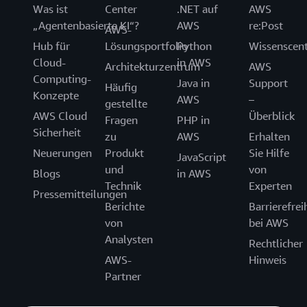
Was ist
Center
.NET auf
AWS
„Agentenbasierte KI“?
AWS
re:Post
AWS-
Hub für
Lösungsportfolio
Python
Wissenscen
Cloud-
in AWS
Architekturzentrum
AWS
Computing-
Java in
Support
Häufig
Konzepte
AWS
–
gestellte
AWS Cloud
Überblick
Fragen
PHP in
Sicherheit
zu
AWS
Erhalten
Neuerungen
Produkt
Sie Hilfe
JavaScript
und
von
Blogs
in AWS
Technik
Experten
Pressemitteilungen
Berichte
Barrierefrei
von
bei AWS
Analysten
Rechtlicher
AWS-
Hinweis
Partner