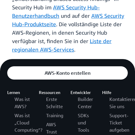
Security Hub im
AWS Security Hub-
Benutzerhandbuch
und auf der
AWS Security
Hub-Produktseite
. Die vollständige Liste der
AWS-Regionen, in denen Security Hub
verfügbar ist, finden Sie in der
Liste der
regionalen AWS-Services
.
AWS-Konto erstellen
Lernen
Ressourcen
Entwickler
Hilfe
Was ist
Erste
Builder
Kontaktiere
AWS?
Schritte
Center
Sie uns
Was ist
Training
SDKs
Support-
„Cloud
und
Ticket
AWS
Computing“?
Tools
aufgeben
Trust