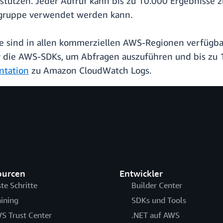
erstützen. Jeder Aufruf kann bis zu 10.000 Ergebniss
sgruppe verwendet werden kann.
se sind in allen kommerziellen AWS-Regionen verfüg
r die AWS-SDKs, um Abfragen auszuführen und bis zu 
tation
zu Amazon CloudWatch Logs.
ourcen
Entwickler
ste Schritte
Builder Center
aining
SDKs und Tools
S Trust Center
.NET auf AWS