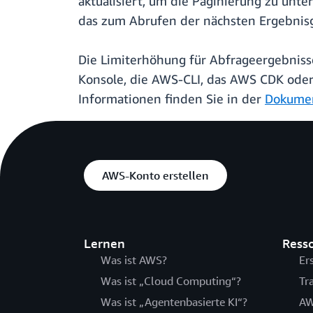
aktualisiert, um die Paginierung zu unt
das zum Abrufen der nächsten Ergebni
Die Limiterhöhung für Abfrageergebnis
Konsole, die AWS-CLI, das AWS CDK ode
Informationen finden Sie in der
Dokumen
AWS-Konto erstellen
Lernen
Ress
Was ist AWS?
Er
Was ist „Cloud Computing“?
Tr
Was ist „Agentenbasierte KI“?
AW