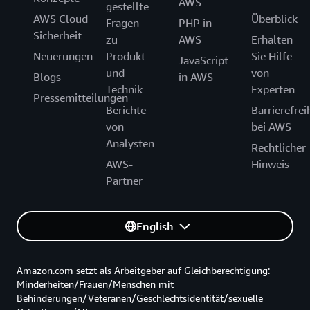
AWS
–
gestellte
AWS Cloud
Überblick
Fragen
PHP in
Sicherheit
zu
AWS
Erhalten
Neuerungen
Produkt
Sie Hilfe
JavaScript
und
von
Blogs
in AWS
Technik
Experten
Pressemitteilungen
Berichte
Barrierefrei
von
bei AWS
Analysten
Rechtlicher
AWS-
Hinweis
Partner
English
Amazon.com setzt als Arbeitgeber auf Gleichberechtigung:
Minderheiten/Frauen/Menschen mit
Behinderungen/Veteranen/Geschlechtsidentität/sexuelle