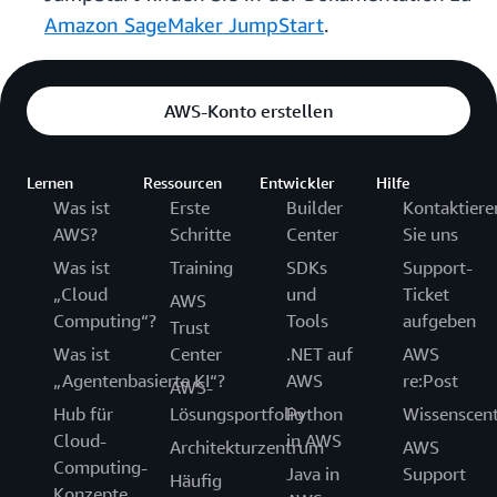
Amazon SageMaker JumpStart
.
AWS-Konto erstellen
Lernen
Ressourcen
Entwickler
Hilfe
Was ist
Erste
Builder
Kontaktiere
AWS?
Schritte
Center
Sie uns
Was ist
Training
SDKs
Support-
„Cloud
und
Ticket
AWS
Computing“?
Tools
aufgeben
Trust
Was ist
Center
.NET auf
AWS
„Agentenbasierte KI“?
AWS
re:Post
AWS-
Hub für
Lösungsportfolio
Python
Wissenscen
Cloud-
in AWS
Architekturzentrum
AWS
Computing-
Java in
Support
Häufig
Konzepte