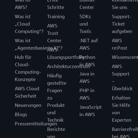
AWS?
Schritte
Center
Sie uns
Was ist
Training
SDKs
Support-
„Cloud
und
Ticket
AWS
Computing“?
Tools
aufgeben
Trust
Was ist
Center
.NET auf
AWS
„Agentenbasierte KI“?
AWS
re:Post
AWS-
Hub für
Lösungsportfolio
Python
Wissenscen
Cloud-
in AWS
Architekturzentrum
AWS
Computing-
Java in
Support
Häufig
Konzepte
AWS
–
gestellte
AWS Cloud
Überblick
Fragen
PHP in
Sicherheit
zu
AWS
Erhalten
Neuerungen
Produkt
Sie Hilfe
JavaScript
und
von
Blogs
in AWS
Technik
Experten
Pressemitteilungen
Berichte
Barrierefrei
von
bei AWS