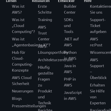
Lernen
Ressourcen
Entwickler
Hilfe
Was ist
Erste
Builder
Kontaktiere
AWS?
Schritte
Center
Sie uns
Was ist
Training
SDKs
Support-
„Cloud
und
Ticket
AWS
Computing“?
Tools
aufgeben
Trust
Was ist
Center
.NET auf
AWS
„Agentenbasierte KI“?
AWS
re:Post
AWS-
Hub für
Lösungsportfolio
Python
Wissenscen
Cloud-
in AWS
Architekturzentrum
AWS
Computing-
Java in
Support
Häufig
Konzepte
AWS
–
gestellte
AWS Cloud
Überblick
Fragen
PHP in
Sicherheit
zu
AWS
Erhalten
Neuerungen
Produkt
Sie Hilfe
JavaScript
und
von
Blogs
in AWS
Technik
Experten
Pressemitteilungen
Berichte
Barrierefrei