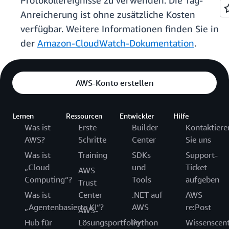
Protokollereignisse zu verwenden. Die Tag-
Anreicherung ist ohne zusätzliche Kosten
verfügbar. Weitere Informationen finden Sie in
der
Amazon-CloudWatch-Dokumentation
.
AWS-Konto erstellen
Lernen
Ressourcen
Entwickler
Hilfe
Was ist
Erste
Builder
Kontaktiere
AWS?
Schritte
Center
Sie uns
Was ist
Training
SDKs
Support-
„Cloud
und
Ticket
AWS
Computing“?
Tools
aufgeben
Trust
Was ist
Center
.NET auf
AWS
„Agentenbasierte KI“?
AWS
re:Post
AWS-
Hub für
Lösungsportfolio
Python
Wissenscen