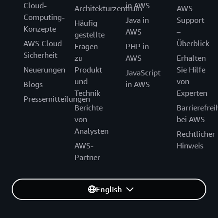
Cloud-
in AWS
Architekturzentrum
AWS
Computing-
Java in
Support
Häufig
Konzepte
AWS
–
gestellte
AWS Cloud
Überblick
Fragen
PHP in
Sicherheit
zu
AWS
Erhalten
Neuerungen
Produkt
Sie Hilfe
JavaScript
und
von
Blogs
in AWS
Technik
Experten
Pressemitteilungen
Berichte
Barrierefrei
von
bei AWS
Analysten
Rechtlicher
AWS-
Hinweis
Partner
English