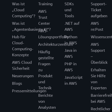
Was ist
Training
SDKs
Support-
„Cloud
und
Ticket
AWS
Computing“?
Tools
aufgeben
Trust
Was ist
Center
.NET auf
AWS
„Agentenbasierte KI“?
AWS
re:Post
AWS-
Hub für
Lösungsportfolio
Python
Wissenscen
Cloud-
in AWS
Architekturzentrum
AWS
Computing-
Java in
Support
Häufig
Konzepte
AWS
–
gestellte
AWS Cloud
Überblick
Fragen
PHP in
Sicherheit
zu
AWS
Erhalten
Neuerungen
Produkt
Sie Hilfe
JavaScript
und
von
Blogs
in AWS
Technik
Experten
Pressemitteilungen
Berichte
Barrierefrei
von
bei AWS
Analysten
Rechtlicher