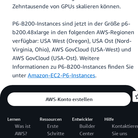
Zehntausende von GPUs skalieren können.
P6-B200-Instances sind jetzt in der Größe p6-
b200.48xlarge in den folgenden AWS-Regionen
verfügbar: USA West (Oregon), USA Ost (Nord-
Virginia, Ohio), AWS GovCloud (USA-West) und
AWS GovCloud (USA-Ost). Weitere
Informationen zu P6-B200-Instances finden Sie
unter
Amazon-EC2-P6-Instances
.
AWS-Konto erstellen
Lernen
Ressourcen
Entwickler
Hilfe
Was ist
Erste
Builder
Kontaktiere
AWS?
Schritte
Center
Sie uns