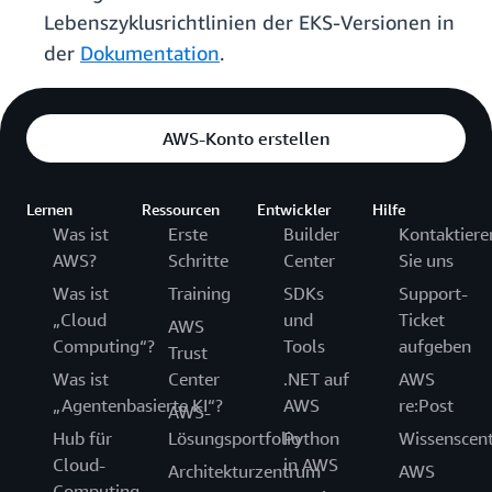
Lebenszyklusrichtlinien der EKS-Versionen in
der
Dokumentation
.
AWS-Konto erstellen
Lernen
Ressourcen
Entwickler
Hilfe
Was ist
Erste
Builder
Kontaktiere
AWS?
Schritte
Center
Sie uns
Was ist
Training
SDKs
Support-
„Cloud
und
Ticket
AWS
Computing“?
Tools
aufgeben
Trust
Was ist
Center
.NET auf
AWS
„Agentenbasierte KI“?
AWS
re:Post
AWS-
Hub für
Lösungsportfolio
Python
Wissenscen
Cloud-
in AWS
Architekturzentrum
AWS
Computing-