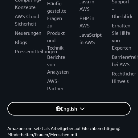
Java in
Support
Häufig
Konzepte
AWS
–
gestellte
AWS Cloud
Überblick
Fragen
PHP in
Sicherheit
zu
AWS
Erhalten
Neuerungen
Produkt
Sie Hilfe
JavaScript
und
von
Blogs
in AWS
Technik
Experten
Pressemitteilungen
Berichte
Barrierefrei
von
bei AWS
Analysten
Rechtlicher
AWS-
Hinweis
Partner
English
Amazon.com setzt als Arbeitgeber auf Gleichberechtigung:
Minderheiten/Frauen/Menschen mit