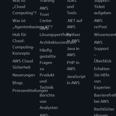
Was ist
Training
SDKs
Support-
„Cloud
und
Ticket
AWS
Computing“?
Tools
aufgeben
Trust
Was ist
Center
.NET auf
AWS
„Agentenbasierte KI“?
AWS
re:Post
AWS-
Hub für
Lösungsportfolio
Python
Wissenscen
Cloud-
in AWS
Architekturzentrum
AWS
Computing-
Java in
Support
Häufig
Konzepte
AWS
–
gestellte
AWS Cloud
Überblick
Fragen
PHP in
Sicherheit
zu
AWS
Erhalten
Neuerungen
Produkt
Sie Hilfe
JavaScript
und
von
Blogs
in AWS
Technik
Experten
Pressemitteilungen
Berichte
Barrierefrei
von
bei AWS
Analysten
Rechtlicher
AWS-
Hinweis