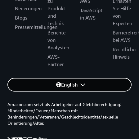
zu
AWS
Erhalten
Neuerungen
Produkt
Sie Hilfe
JavaScript
und
von
Blogs
in AWS
Technik
Experten
Pressemitteilungen
Berichte
Barrierefrei
von
bei AWS
Analysten
Rechtlicher
AWS-
Hinweis
Partner
English
Amazon.com setzt als Arbeitgeber auf Gleichberechtigung:
Minderheiten/Frauen/Menschen mit
Behinderungen/Veteranen/Geschlechtsidentität/sexuelle
Orientierung/Alter.