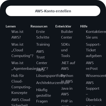
AWS-Konto erstellen
Lernen
Ressourcen
Entwickler
Hilfe
Was ist
Erste
Builder
Kontaktiere
AWS?
Schritte
Center
Sie uns
Was ist
Training
SDKs
Support-
„Cloud
und
Ticket
AWS
Computing“?
Tools
aufgeben
Trust
Was ist
Center
.NET auf
AWS
„Agentenbasierte KI“?
AWS
re:Post
AWS-
Hub für
Lösungsportfolio
Python
Wissenscen
Cloud-
in AWS
Architekturzentrum
AWS
Computing-
Java in
Support
Häufig
Konzepte
AWS
–
gestellte
AWS Cloud
Überblick
Fragen
PHP in
Sicherheit