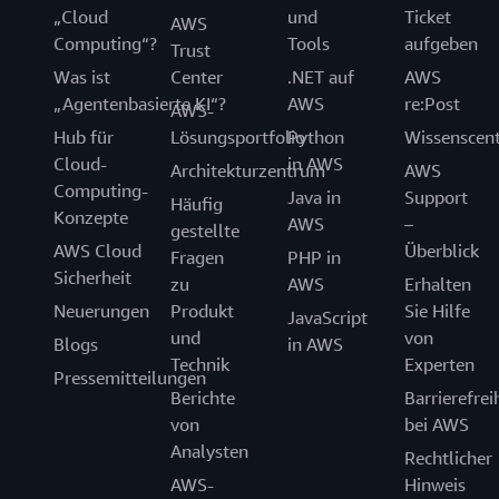
„Cloud
und
Ticket
AWS
Computing“?
Tools
aufgeben
Trust
Was ist
Center
.NET auf
AWS
„Agentenbasierte KI“?
AWS
re:Post
AWS-
Hub für
Lösungsportfolio
Python
Wissenscen
Cloud-
in AWS
Architekturzentrum
AWS
Computing-
Java in
Support
Häufig
Konzepte
AWS
–
gestellte
AWS Cloud
Überblick
Fragen
PHP in
Sicherheit
zu
AWS
Erhalten
Neuerungen
Produkt
Sie Hilfe
JavaScript
und
von
Blogs
in AWS
Technik
Experten
Pressemitteilungen
Berichte
Barrierefrei
von
bei AWS
Analysten
Rechtlicher
AWS-
Hinweis