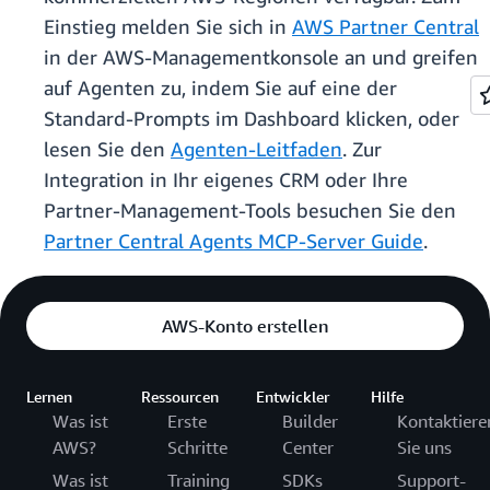
Einstieg melden Sie sich in
AWS Partner Central
in der AWS-Managementkonsole an und greifen
auf Agenten zu, indem Sie auf eine der
Standard-Prompts im Dashboard klicken, oder
lesen Sie den
Agenten-Leitfaden
. Zur
Integration in Ihr eigenes CRM oder Ihre
Partner-Management-Tools besuchen Sie den
Partner Central Agents MCP-Server Guide
.
AWS-Konto erstellen
Lernen
Ressourcen
Entwickler
Hilfe
Was ist
Erste
Builder
Kontaktiere
AWS?
Schritte
Center
Sie uns
Was ist
Training
SDKs
Support-