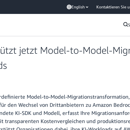
English
Kontaktieren Sie 
ützt jetzt Model-to-Model-Mig
ds
definierte Model-to-Model-Migrationstransformation,
ür den Wechsel von Drittanbietern zu Amazon Bedrock 
wendete KI-SDK und Modell, erfasst Ihre Migrationsanf
t transparenten Kostenvergleichen und produktionsr
stützt Organisationen dabei, ihre KI-Workloads auf A