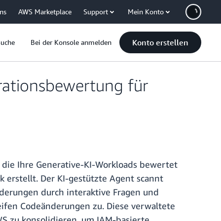
uns
AWS Marketplace
Support
Mein Konto
Konto erstellen
Suche
Bei der Konsole anmelden
rationsbewertung für
 die Ihre Generative-KI-Workloads bewertet
erstellt. Der KI-gestützte Agent scannt
orderungen durch interaktive Fragen und
eifen Codeänderungen zu. Diese verwaltete
WS zu konsolidieren, um IAM-basierte