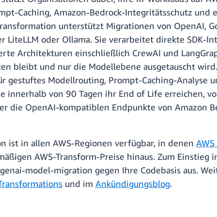
mpt-Caching, Amazon-Bedrock-Integritätsschutz und ei
sformation unterstützt Migrationen von OpenAI, Goo
LiteLLM oder Ollama. Sie verarbeitet direkte SDK-In
rte Architekturen einschließlich CrewAI und LangGrap
en bleibt und nur die Modellebene ausgetauscht wird.
 gestuftes Modellrouting, Prompt-Caching-Analyse u
e innerhalb von 90 Tagen ihr End of Life erreichen, 
t er die OpenAI-kompatiblen Endpunkte von Amazon Be
 ist in allen AWS-Regionen verfügbar, in denen
AWS 
äßigen AWS-Transform-Preise hinaus. Zum Einstieg ins
genai-model-migration gegen Ihre Codebasis aus. Weit
ransformations
und im
Ankündigungsblog
.